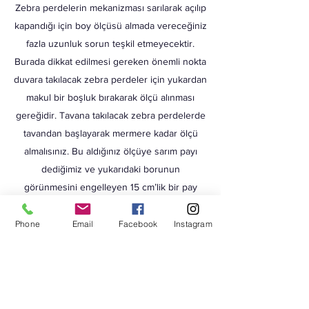
Zebra perdelerin mekanizması sarılarak açılıp
kapandığı için boy ölçüsü almada vereceğiniz
fazla uzunluk sorun teşkil etmeyecektir.
Burada dikkat edilmesi gereken önemli nokta
duvara takılacak zebra perdeler için yukardan
makul bir boşluk bırakarak ölçü alınması
gereğidir. Tavana takılacak zebra perdelerde
tavandan başlayarak mermere kadar ölçü
almalısınız. Bu aldığınız ölçüye sarım payı
dediğimiz ve yukarıdaki borunun
görünmesini engelleyen 15 cm’lik bir pay
eklemeniz gerekir.
Fransız balkon tarzı yere kadar olan camlar
Phone
Email
Facebook
Instagram
için tavandan başlayarak yere kadar ölçü alıp
bu ölçüye 15 cm sarım payını da ekleyerek
siparişinizi vermelisiniz.
Alışverişe Başlayın