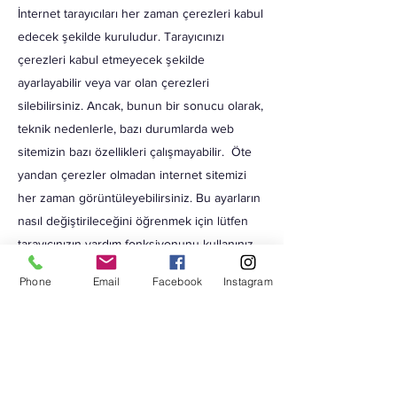
İnternet tarayıcıları her zaman çerezleri kabul
edecek şekilde kuruludur. Tarayıcınızı
çerezleri kabul etmeyecek şekilde
ayarlayabilir veya var olan çerezleri
silebilirsiniz. Ancak, bunun bir sonucu olarak,
teknik nedenlerle, bazı durumlarda web
sitemizin bazı özellikleri çalışmayabilir. Öte
yandan çerezler olmadan internet sitemizi
her zaman görüntüleyebilirsiniz. Bu ayarların
nasıl değiştirileceğini öğrenmek için lütfen
tarayıcınızın yardım fonksiyonunu kullanınız.
Aşağıda bu ayarlara nasıl ulaşacağınızla ilgili
Phone
Email
Facebook
Instagram
bilgiler mevcuttur.
Adobe Analytics
http://www.adobe.com/tr/privacy/opt-out.html
AOL
https://help.aol.com/articles/restore-security-