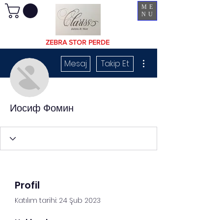
ME
NU
ZEBRA STOR PERDE
Diğer Eylemler
Mesaj
Takip Et
Иосиф Фомин
Profil
Katılım tarihi: 24 Şub 2023