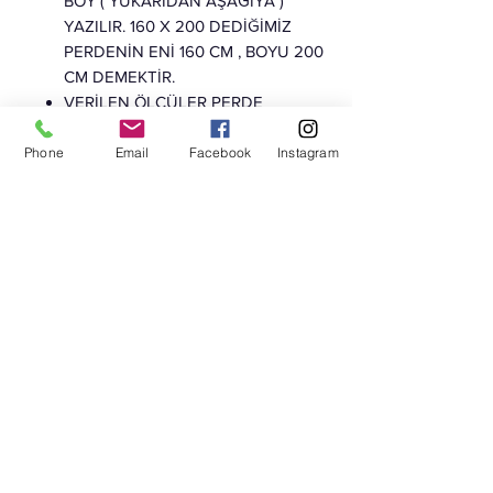
BOY ( YUKARIDAN AŞAĞIYA )
YAZILIR. 160 X 200 DEDİĞİMİZ
PERDENİN ENİ 160 CM , BOYU 200
CM DEMEKTİR.
VERİLEN ÖLÇÜLER PERDE
KUMAŞININ TAKILI OLDUĞU KASA
DAHİL ÖLÇÜLERDİR, İÇİNDEKİ
Phone
Email
Facebook
Instagram
KUMAŞ PERDENİN ÖLÇÜSÜ 4CM
DAHA DARDIR. YANİ 160 X 200
ÖLÇÜSÜNDE , KASA DIŞTAN DIŞA
160 CM GELİRKEN , İÇİNDEKİ
PERDE KUMAŞIMIZ 156 CM
GELMEKTEDİR.
AVRUPA STANDARTLARINA GÖRE
ÖZEL DOKUNMUŞ KUMAŞ VE
KOMPONENTLERDEN OLUŞAN
ZEBRA PERDE